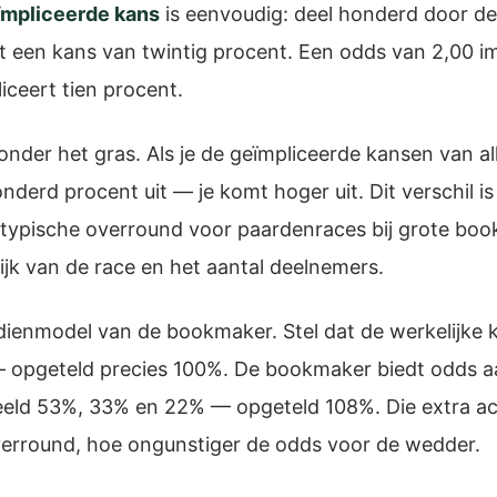
ïmpliceerde kans
is eenvoudig: deel honderd door de
 een kans van twintig procent. Een odds van 2,00 imp
iceert tien procent.
onder het gras. Als je de geïmpliceerde kansen van al
onderd procent uit — je komt hoger uit. Dit verschil i
typische overround voor paardenraces bij grote book
jk van de race en het aantal deelnemers.
dienmodel van de bookmaker. Stel dat de werkelijke 
 opgeteld precies 100%. De bookmaker biedt odds a
eeld 53%, 33% en 22% — opgeteld 108%. Die extra ach
erround, hoe ongunstiger de odds voor de wedder.