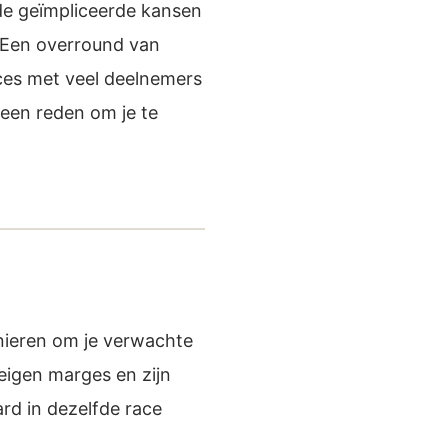
de geïmpliceerde kansen
. Een overround van
aces met veel deelnemers
een reden om je te
nieren om je verwachte
eigen marges en zijn
ard in dezelfde race