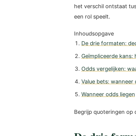
het verschil ontstaat tu
een rol speelt.
Inhoudsopgave
De drie formaten: de
Geïmpliceerde kans: h
Odds vergelijken: wa
Value bets: wanneer d
Wanneer odds liegen
Begrijp quoteringen op