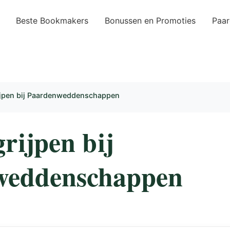
Beste Bookmakers
Bonussen en Promoties
Paar
jpen bij Paardenweddenschappen
rijpen bij
weddenschappen