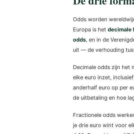
De drie form
Odds worden wereldwijd
Europa is het
decimale 
odds
, en in de Verenig
uit — de verhouding tus
Decimale odds zijn het m
elke euro inzet, inclusie
anderhalf euro op per e
de uitbetaling en hoe la
Fractionele odds werken
je drie euro wint voor el