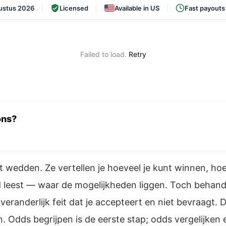
ustus 2026
Licensed
Available in US
Fast payouts
Failed to load.
Retry
ons?
et wedden. Ze vertellen je hoeveel je kunt winnen, h
d leest — waar de mogelijkheden liggen. Toch behan
eranderlijk feit dat je accepteert en niet bevraagt. 
in. Odds begrijpen is de eerste stap; odds vergelijken