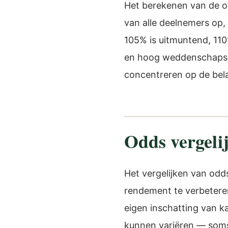
Het berekenen van de o
van alle deelnemers op,
105% is uitmuntend, 110
en hoog weddenschapsvo
concentreren op de bel
Odds vergeli
Het vergelijken van od
rendement te verbeteren
eigen inschatting van ka
kunnen variëren — soms 