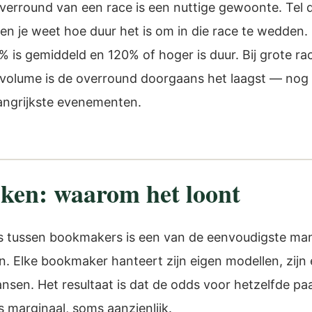
verround van een race is een nuttige gewoonte. Tel 
 en je weet hoe duur het is om in die race te wedden
% is gemiddeld en 120% of hoger is duur. Bij grote r
lume is de overround doorgaans het laagst — nog 
angrijkste evenementen.
jken: waarom het loont
ds tussen bookmakers is een van de eenvoudigste ma
. Elke bookmaker hanteert zijn eigen modellen, zijn 
nsen. Het resultaat is dat de odds voor hetzelfde pa
marginaal, soms aanzienlijk.