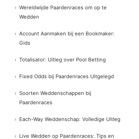
Wereldwijde Paardenraces om op te
Wedden
Account Aanmaken bij een Bookmaker:
Gids
Totalisator: Uitleg over Pool Betting
Fixed Odds bij Paardenraces Uitgelegd
Soorten Weddenschappen bij
Paardenraces
Each-Way Weddenschap: Volledige Uitleg
Live Wedden op Paardenraces: Tips en