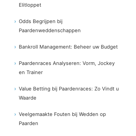
Elitloppet
Odds Begrijpen bij
Paardenweddenschappen
Bankroll Management: Beheer uw Budget
Paardenraces Analyseren: Vorm, Jockey
en Trainer
Value Betting bij Paardenraces: Zo Vindt u
Waarde
Veelgemaakte Fouten bij Wedden op
Paarden