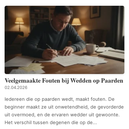
Veelgemaakte Fouten bij Wedden op Paarden
02.04.2026
Iedereen die op paarden wedt, maakt fouten. De
beginner maakt ze uit onwetendheid, de gevorderde
uit overmoed, en de ervaren wedder uit gewoonte.
Het verschil tussen degenen die op de...