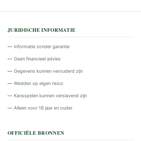
JURIDISCHE INFORMATIE
Informatie zonder garantie
Geen financieel advies
Gegevens kunnen verouderd zijn
Wedden op eigen risico
Kansspelen kunnen verslavend zijn
Alleen voor 18 jaar en ouder
OFFICIËLE BRONNEN