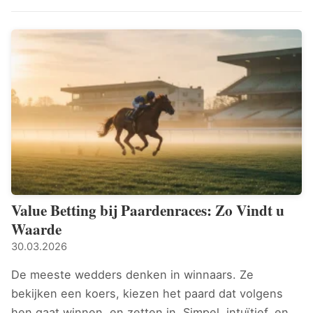
Value Betting bij Paardenraces: Zo Vindt u
Waarde
30.03.2026
De meeste wedders denken in winnaars. Ze
bekijken een koers, kiezen het paard dat volgens
hen gaat winnen, en zetten in. Simpel, intuïtief, en