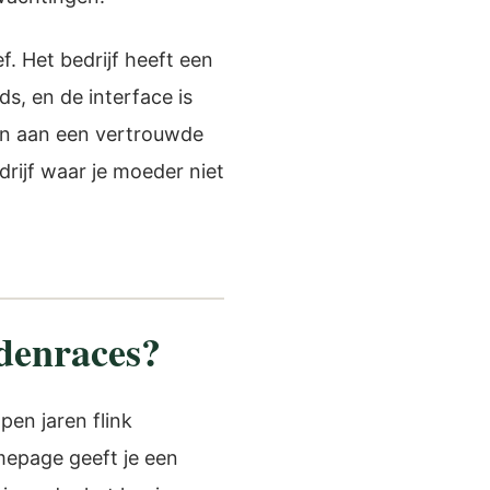
. Het bedrijf heeft een
s, en de interface is
en aan een vertrouwde
rijf waar je moeder niet
rdenraces?
pen jaren flink
mepage geeft je een