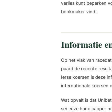
verlies kunt beperken vo
bookmaker vindt.
Informatie en
Op het vlak van racedata
paard de recente resulta
Ierse koersen is deze in
internationale koersen 
Wat opvalt is dat Unibet
serieuze handicapper nod