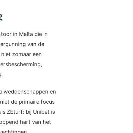
g
oor in Malta die in
vergunning van de
s niet zomaar een
elersbescherming,
g.
tbalweddenschappen en
iet de primaire focus
s ZEturf: bij Unibet is
loppend hart van het
rwachtingen.