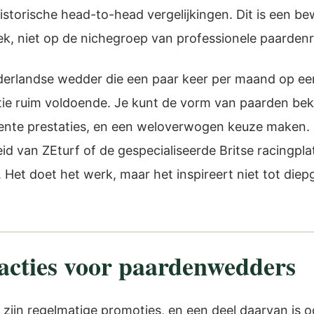
storische head-to-head vergelijkingen. Dit is een b
ek, niet op de nichegroep van professionele paardenr
erlandse wedder die een paar keer per maand op een
ie ruim voldoende. Je kunt de vorm van paarden beki
ente prestaties, en een weloverwogen keuze maken. 
id van ZEturf of de gespecialiseerde Britse racingpla
e. Het doet het werk, maar het inspireert niet tot die
acties voor paardenwedders
zijn regelmatige promoties, en een deel daarvan is 