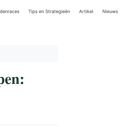
denraces
Tips en Strategieën
Artikel
Nieuws
pen: