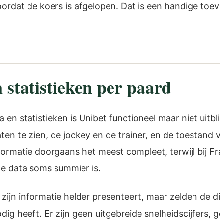
ordat de koers is afgelopen. Dat is een handige toevoe
 statistieken per paard
 en statistieken is Unibet functioneel maar niet uitbli
ten te zien, de jockey en de trainer, en de toestand v
formatie doorgaans het meest compleet, terwijl bij F
de data soms summier is.
 zijn informatie helder presenteert, maar zelden de d
ig heeft. Er zijn geen uitgebreide snelheidscijfers, 