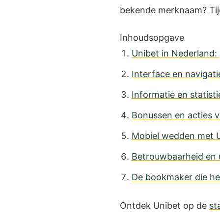
bekende merknaam? Tijd
Inhoudsopgave
Unibet in Nederland:
Interface en navigati
Informatie en statist
Bonussen en acties 
Mobiel wedden met U
Betrouwbaarheid en u
De bookmaker die het
Ontdek Unibet op de
st