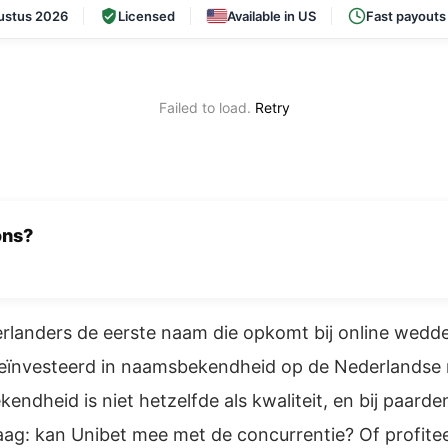
ustus 2026
Licensed
Available in US
Fast payouts
Failed to load.
Retry
ons?
erlanders de eerste naam die opkomt bij online wedd
geïnvesteerd in naamsbekendheid op de Nederlandse 
ndheid is niet hetzelfde als kwaliteit, en bij paa
raag: kan Unibet mee met de concurrentie? Of profitee